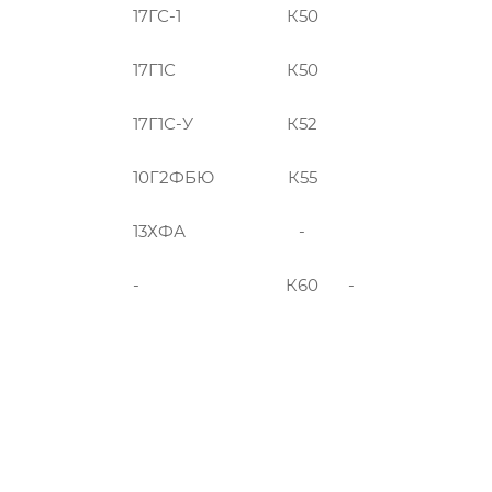
17ГС-1
К50
17Г1С
К50
17Г1С-У
К52
10Г2ФБЮ
К55
13ХФА
-
-
К60
-