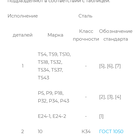
подразделяют в соответствии с таблицей
.
Исполнение
Сталь
Класс
Обозначение
деталей
Марка
прочности
стандарта
TS4, TS9, TS10,
TS18, TS32,
1
-
[5], [6], [7]
TS34, TS37,
TS43
Р5, Р9, Р18,
-
[2], [3], [4]
Р32, Р34, Р43
Е24-1, Е24-2
-
[1]
2
10
К34
ГОСТ 1050